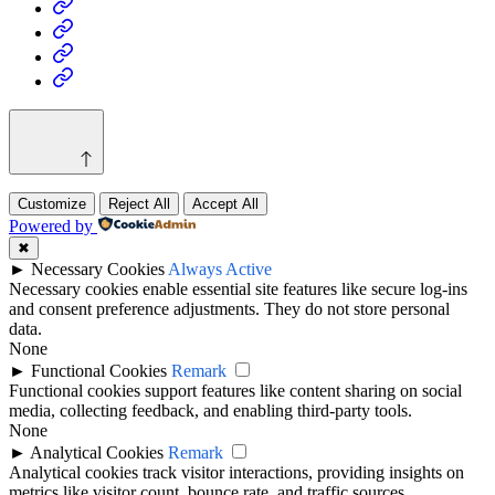
Business
Health
Home
&
Technology
Decor
Customize
Reject All
Accept All
Powered by
✖
►
Necessary Cookies
Always Active
Necessary cookies enable essential site features like secure log-ins
and consent preference adjustments. They do not store personal
data.
None
►
Functional Cookies
Remark
Functional cookies support features like content sharing on social
media, collecting feedback, and enabling third-party tools.
None
►
Analytical Cookies
Remark
Analytical cookies track visitor interactions, providing insights on
metrics like visitor count, bounce rate, and traffic sources.