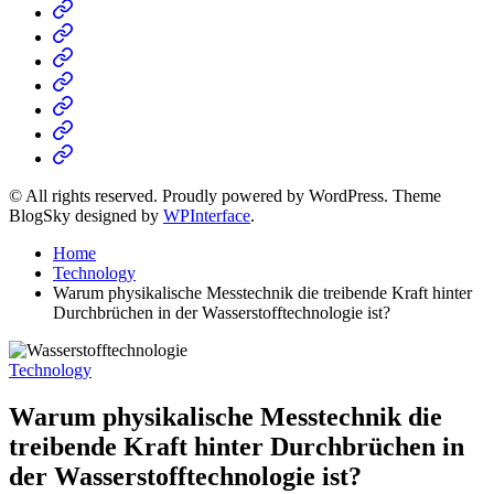
Home
Business
Fashion
Business
Health
Home
&
Technology
Decor
© All rights reserved. Proudly powered by WordPress. Theme
BlogSky designed by
WPInterface
.
Home
Technology
Warum physikalische Messtechnik die treibende Kraft hinter
Durchbrüchen in der Wasserstofftechnologie ist?
Posted
Technology
in
Warum physikalische Messtechnik die
treibende Kraft hinter Durchbrüchen in
der Wasserstofftechnologie ist?