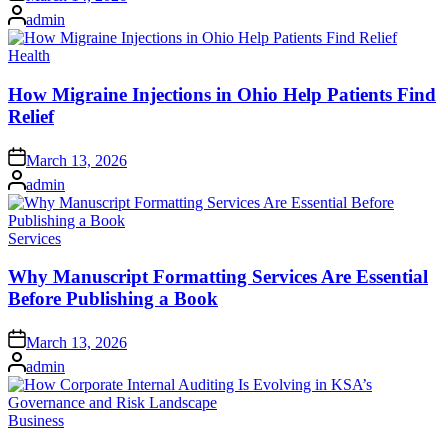
on
Posted
admin
by
Posted
Health
in
How Migraine Injections in Ohio Help Patients Find
Relief
Posted
March 13, 2026
on
Posted
admin
by
Posted
Services
in
Why Manuscript Formatting Services Are Essential
Before Publishing a Book
Posted
March 13, 2026
on
Posted
admin
by
Posted
Business
in