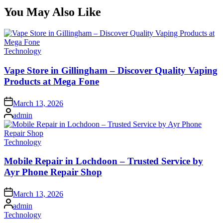
You May Also Like
Posted
Technology
in
Vape Store in Gillingham – Discover Quality Vaping
Products at Mega Fone
Posted
March 13, 2026
on
Posted
admin
by
Posted
Technology
in
Mobile Repair in Lochdoon – Trusted Service by
Ayr Phone Repair Shop
Posted
March 13, 2026
on
Posted
admin
by
Posted
Technology