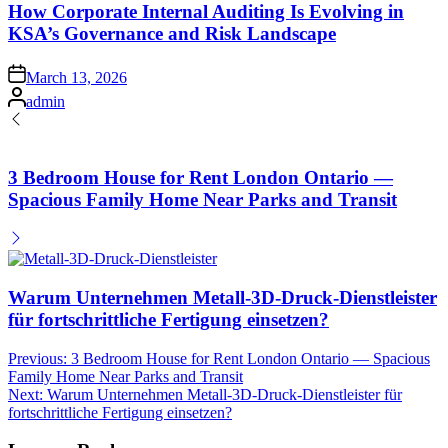
How Corporate Internal Auditing Is Evolving in
KSA’s Governance and Risk Landscape
Posted
March 13, 2026
on
Posted
admin
by
3 Bedroom House for Rent London Ontario —
Spacious Family Home Near Parks and Transit
Warum Unternehmen Metall-3D-Druck-Dienstleister
für fortschrittliche Fertigung einsetzen?
Post
Previous:
3 Bedroom House for Rent London Ontario — Spacious
Family Home Near Parks and Transit
navigation
Next:
Warum Unternehmen Metall-3D-Druck-Dienstleister für
fortschrittliche Fertigung einsetzen?