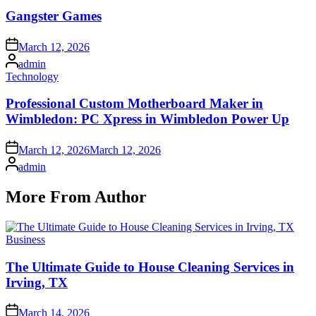
in
Gangster Games
Posted
March 12, 2026
on
Posted
admin
by
Posted
Technology
in
Professional Custom Motherboard Maker in
Wimbledon: PC Xpress in Wimbledon Power Up
Posted
March 12, 2026
March 12, 2026
on
Posted
admin
by
More From Author
Posted
Business
in
The Ultimate Guide to House Cleaning Services in
Irving, TX
Posted
March 14, 2026